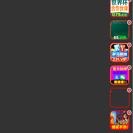
.
.
.
.
.
.